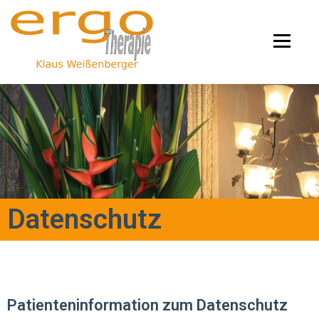
Menü
Start
Therapien
Info
Konzentration
Vortrag
Kontakt
Datenschutz
Patienteninformation zum Datenschutz