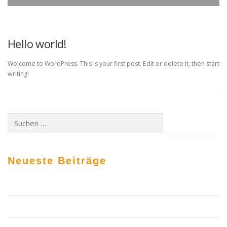
UNCATEGORIZED
Hello world!
Welcome to WordPress. This is your first post. Edit or delete it, then start
writing!
Neueste Beiträge
Hallo Welt!
6 Top Professional Website Build By Me