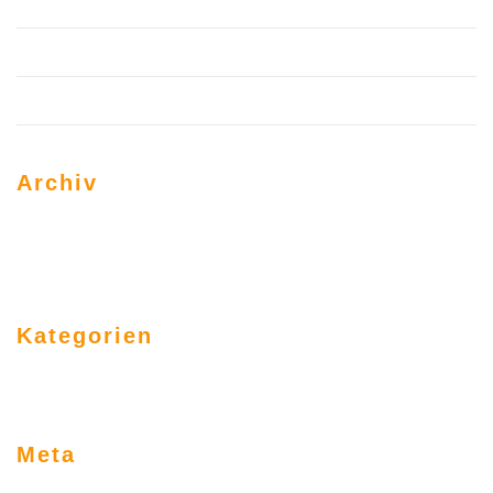
Trust Science to Help You Build Your Personal Brand
Use These Web Design Tricks to Grow Your Business
Hello world!
Archiv
März 2020
Juni 2019
März 2017
Kategorien
Allgemein
Uncategorized
Meta